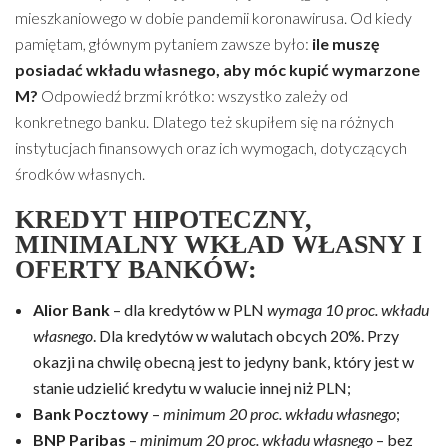
mieszkaniowego w dobie pandemii koronawirusa. Od kiedy
pamiętam, głównym pytaniem zawsze było:
ile muszę
posiadać wkładu własnego, aby móc kupić wymarzone
M?
Odpowiedź brzmi krótko: wszystko zależy od
konkretnego banku. Dlatego też skupiłem się na różnych
instytucjach finansowych oraz ich wymogach, dotyczących
środków własnych.
KREDYT HIPOTECZNY,
MINIMALNY WKŁAD WŁASNY I
OFERTY BANKÓW:
Alior Bank
– dla kredytów w PLN
wymaga 10 proc. wkładu
własnego
. Dla kredytów w walutach obcych 20%. Przy
okazji na chwilę obecną jest to jedyny bank, który jest w
stanie udzielić kredytu w walucie innej niż PLN;
Bank Pocztowy
–
minimum 20 proc. wkładu własnego
;
BNP Paribas
–
minimum 20 proc. wkładu własnego
– bez