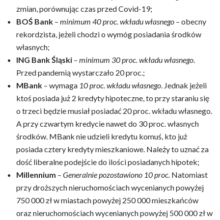
zmian, porównując czas przed Covid-19;
BOŚ Bank
–
minimum 40 proc. wkładu własnego
– obecny
rekordzista, jeżeli chodzi o wymóg posiadania środków
własnych;
ING Bank Śląski
–
minimum 30 proc. wkładu własnego
.
Przed pandemią wystarczało 20 proc.;
MBank
– wymaga
10 proc. wkładu własnego
. Jednak jeżeli
ktoś posiada już 2 kredyty hipoteczne, to przy staraniu się
o trzeci będzie musiał posiadać 20 proc. wkładu własnego.
A przy czwartym kredycie nawet do 30 proc. własnych
środków. MBank nie udzieli kredytu komuś, kto już
posiada cztery kredyty mieszkaniowe. Należy to uznać za
dość liberalne podejście do ilości posiadanych hipotek;
Millennium
–
Generalnie pozostawiono 10 proc.
Natomiast
przy droższych nieruchomościach wycenianych powyżej
750 000 zł w miastach powyżej 250 000 mieszkańców
oraz nieruchomościach wycenianych powyżej 500 000 zł w