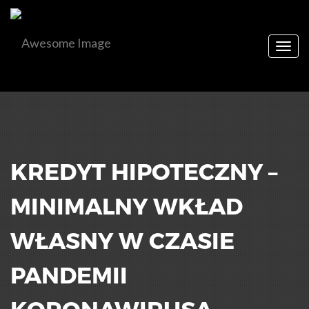
Togg
navig
KREDYT HIPOTECZNY –
MINIMALNY WKŁAD
WŁASNY W CZASIE
PANDEMII
KORONAWIRUSA