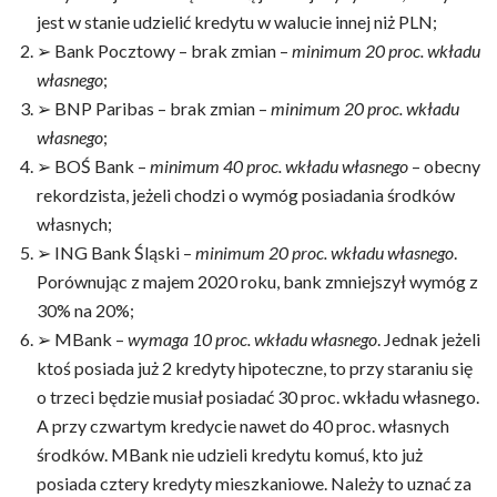
jest w stanie udzielić kredytu w walucie innej niż PLN;
➢ Bank Pocztowy – brak zmian –
minimum 20 proc. wkładu
własnego
;
➢ BNP Paribas – brak zmian –
minimum 20 proc. wkładu
własnego
;
➢ BOŚ Bank –
minimum 40 proc. wkładu własnego
– obecny
rekordzista, jeżeli chodzi o wymóg posiadania środków
własnych;
➢ ING Bank Śląski –
minimum 20 proc. wkładu własnego
.
Porównując z majem 2020 roku, bank zmniejszył wymóg z
30% na 20%;
➢ MBank –
wymaga 10 proc. wkładu własnego
. Jednak jeżeli
ktoś posiada już 2 kredyty hipoteczne, to przy staraniu się
o trzeci będzie musiał posiadać 30 proc. wkładu własnego.
A przy czwartym kredycie nawet do 40 proc. własnych
środków. MBank nie udzieli kredytu komuś, kto już
posiada cztery kredyty mieszkaniowe. Należy to uznać za