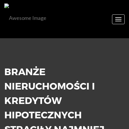
Togg
navig
BRANŻE
NIERUCHOMOŚCI I
KREDYTÓW
HIPOTECZNYCH
STRACIŁY NAJMNIEJ